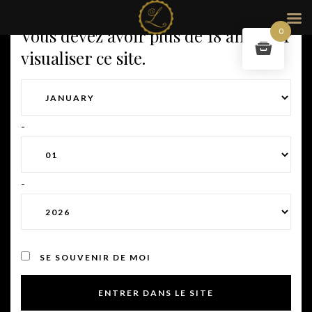
Vous devez avoir plus de 18 ans pour
0
visualiser ce site.
-
-
SE SOUVENIR DE MOI