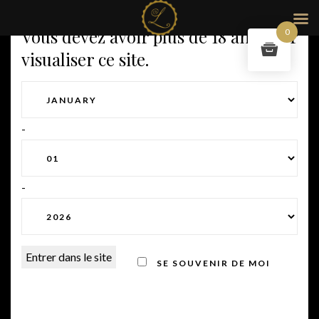
Vous devez avoir plus de 18 ans pour
0
visualiser ce site.
-
-
SE SOUVENIR DE MOI