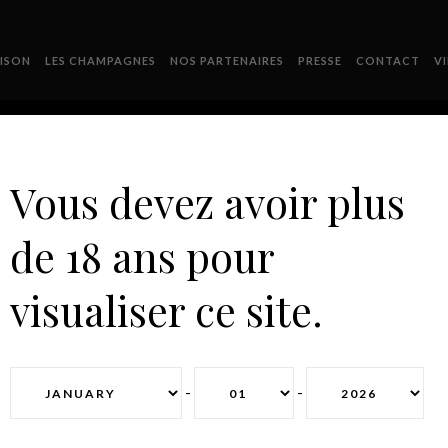
ISON
LES CHAMPAGNES
NOS PARTENAIRES
PRESSE
CONTACT
V
Vous devez avoir plus
de 18 ans pour
SHOP
visualiser ce site.
-
-