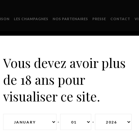
ISON
LES CHAMPAGNES
NOS PARTENAIRES
PRESSE
CONTACT
V
Vous devez avoir plus
de 18 ans pour
PRESENTATION6
visualiser ce site.
-
-