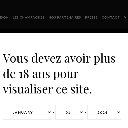
ISON
LES CHAMPAGNES
NOS PARTENAIRES
PRESSE
CONTACT
V
Vous devez avoir plus
de 18 ans pour
PRESENTATION3BIS
visualiser ce site.
-
-