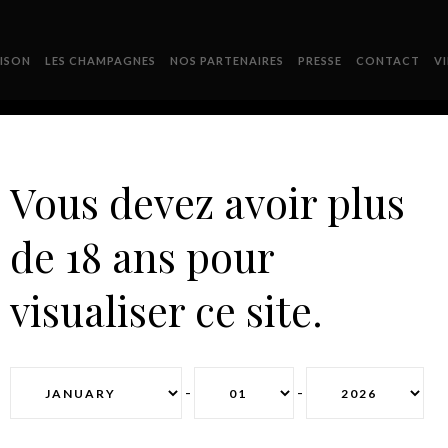
ISON
LES CHAMPAGNES
NOS PARTENAIRES
PRESSE
CONTACT
V
Vous devez avoir plus
de 18 ans pour
JW MARRIOTT
visualiser ce site.
-
-