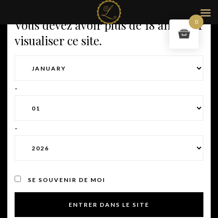
Vous devez avoir plus de 18 ans pour
0
visualiser ce site.
-
-
SE SOUVENIR DE MOI