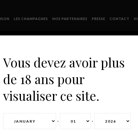
ISON
LES CHAMPAGNES
NOS PARTENAIRES
PRESSE
CONTACT
V
Vous devez avoir plus
de 18 ans pour
TABLEAU
visualiser ce site.
-
-